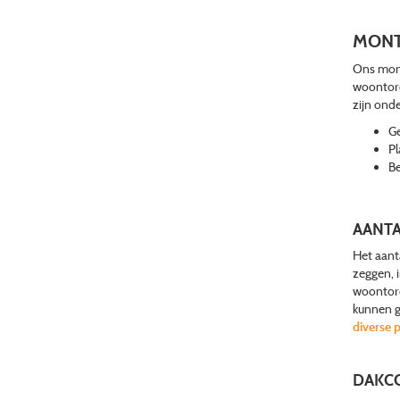
MONT
Ons mont
woontore
zijn ond
Ge
Pl
Be
AANTA
Het aanta
zeggen, 
woontore
kunnen g
diverse 
DAKC