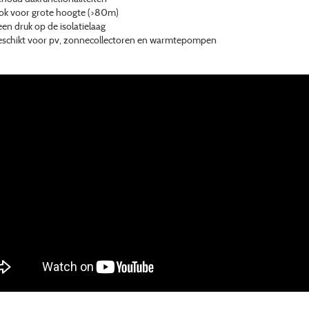
k voor grote hoogte (>80m)
en druk op de isolatielaag
schikt voor pv, zonnecollectoren en warmtepompen