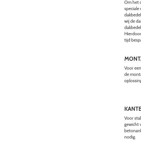
Om het d
speciale
dakbedek
wij de d
dakbedek
Hierdoor 
tijd bes
MONT
Voor een
de monta
oplossin
KANTE
Voor sta
gewicht v
betonank
nodig.