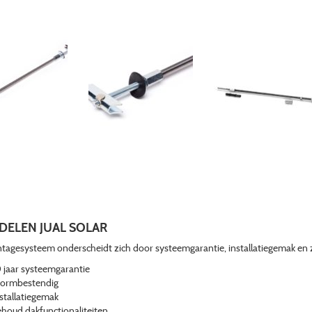
ELEN JUAL SOLAR
agesysteem onderscheidt zich door systeemgarantie, installatiegemak en 
 jaar systeemgarantie
tormbestendig
stallatiegemak
houd dakfunctionaliteiten