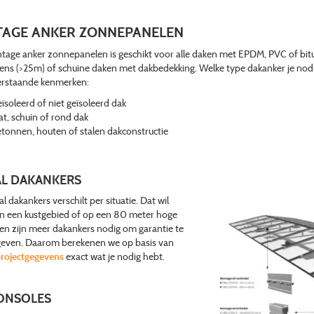
AGE ANKER ZONNEPANELEN
age anker zonnepanelen is geschikt voor alle daken met EPDM, PVC of bitu
ns (>25m) of schuine daken met dakbedekking. Welke type dakanker je nodig h
erstaande kenmerken:
ïsoleerd of niet geïsoleerd dak
at, schuin of rond dak
tonnen, houten of stalen dakconstructie
L DAKANKERS
l dakankers verschilt per situatie. Dat wil
in een kustgebied of op een 80 meter hoge
n zijn meer dakankers nodig om garantie te
even. Daarom berekenen we op basis van
projectgegevens
exact wat je nodig hebt.
ONSOLES