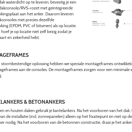
ak waterdicht op te leveren, bevestig je een
 dakconsole/RVS-rozet met geïntegreerde
kingsplaat aan het anker. Daarom leveren
akconsoles met precies dezelfde
king (EPDM, PVC of bitumen) als op locatie.
hoef je op locatie niet zelf bezig zodat je
paart en zekerheid hebt.
AGEFRAMES
 stormbestendige oplossing hebben we speciale montageframes ontwikkeld.
geframes aan de consoles. De montageframes zorgen voor een minimale wi
g.
LANKERS &
BETONANKERS
len en houten daken gebruik je kantelankers. Na het voorboren van het dak, f
an de installatie (incl. zonnepanelen) alleen op het fixatiepunt en niet op
er nodig. Na het voorboren van de betonnen constructie, draai je het anker 