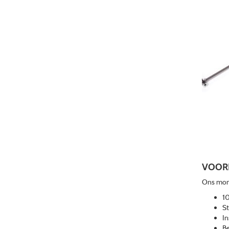
VOORD
Ons mont
10
S
In
Be